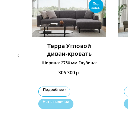
Под
Под
заказ
заказ
н-
Терра Угловой
вой
диван-кровать
на: 840
Ширина: 2750 мм Глубина:
мм
1660 мм Высота: 810 мм
306 300
р.
Подробнее ›
Нет в наличии