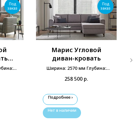
Под
Под
заказ
заказ
ой
Марис Угловой
ать
диван-кровать
убина:
Ширина: 2570 мм Глубина:
00 мм
2060 мм Высота: 870 мм
258 500
р.
Подробнее ›
Нет в наличии