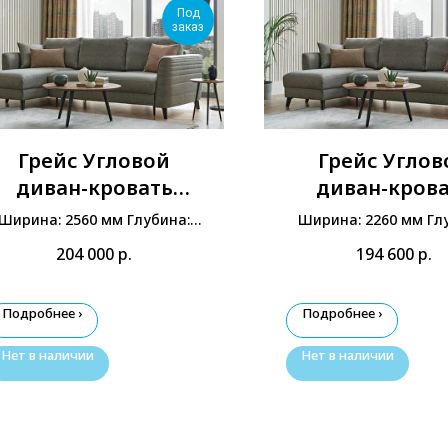
Под
заказ
Грейс Угловой
Грейс Углов
диван-кровать
диван-кров
(Большой)
(Малый)
Ширина: 2560 мм Глубина:
Ширина: 2260 мм Гл
1480 мм Высота: 900 мм
1480 мм Высота: 9
204 000
р.
194 600
р.
Подробнее ›
Подробнее ›
Нет в наличии
Нет в наличии