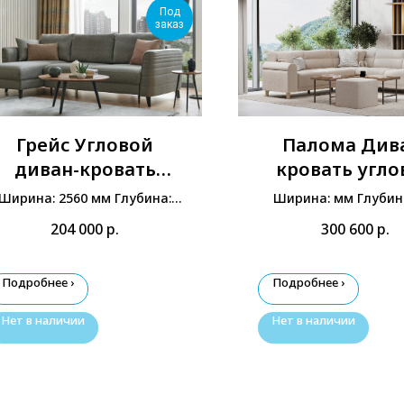
Под
заказ
Грейс Угловой
Палома Див
диван-кровать
кровать угло
(Большой)
Левый
Ширина: 2560 мм Глубина:
Ширина: мм Глубин
1480 мм Высота: 900 мм
Высота: мм
204 000
р.
300 600
р.
Подробнее ›
Подробнее ›
Нет в наличии
Нет в наличии