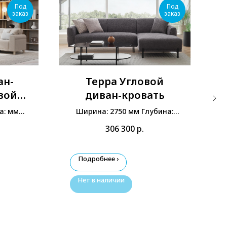
Под
Под
заказ
заказ
ан-
Терра Угловой
вой
диван-кровать
а: мм
Ширина: 2750 мм Глубина:
1660 мм Высота: 810 мм
306 300
р.
Подробнее ›
Нет в наличии