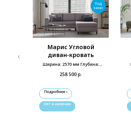
Под
Под
заказ
заказ
н-
Марис Угловой
вой
диван-кровать
на: 840
Ширина: 2570 мм Глубина:
мм
2060 мм Высота: 870 мм
258 500
р.
Подробнее ›
Нет в наличии