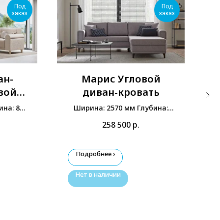
Под
Под
заказ
заказ
ан-
Марис Угловой
вой
диван-кровать
ина: 840
Ширина: 2570 мм Глубина:
мм
2060 мм Высота: 870 мм
258 500
р.
Подробнее ›
Нет в наличии