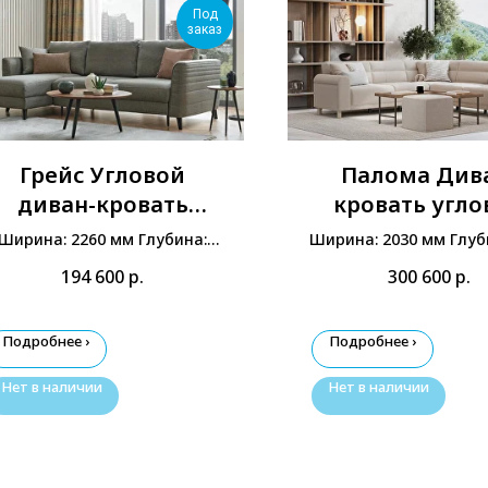
Под
заказ
Грейс Угловой
Палома Див
диван-кровать
кровать угло
(Малый)
правый
Ширина: 2260 мм Глубина:
Ширина: 2030 мм Глуб
1480 мм Высота: 900 мм
мм Высота: 820 
194 600
р.
300 600
р.
Подробнее ›
Подробнее ›
Нет в наличии
Нет в наличии