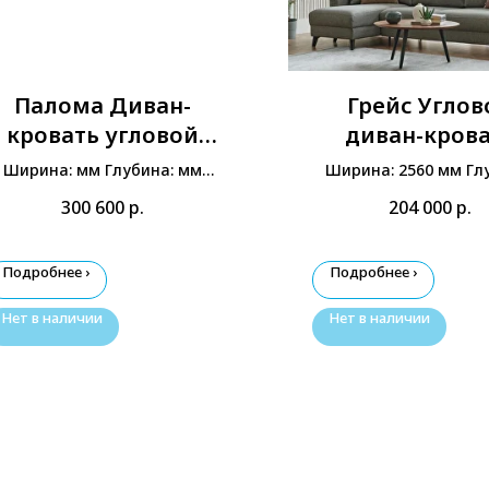
Палома Диван-
Грейс Углов
кровать угловой
диван-кров
Левый
(Большой
Ширина: мм Глубина: мм
Ширина: 2560 мм Гл
Высота: мм
1480 мм Высота: 9
300 600
р.
204 000
р.
Подробнее ›
Подробнее ›
Нет в наличии
Нет в наличии