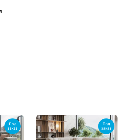
я
Под
Под
заказ
заказ