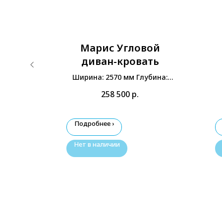
ой
Марис Угловой
ть
диван-кровать
бина:
Ширина: 2570 мм Глубина:
0 мм
2060 мм Высота: 870 мм
258 500
р.
Подробнее ›
Нет в наличии