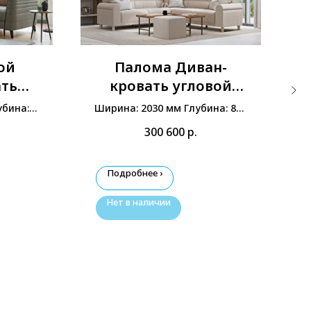
ой
Палома Диван-
ать
кровать угловой
)
правый
убина:
Ширина: 2030 мм Глубина: 840
00 мм
мм Высота: 820 мм
300 600
р.
Подробнее ›
Нет в наличии