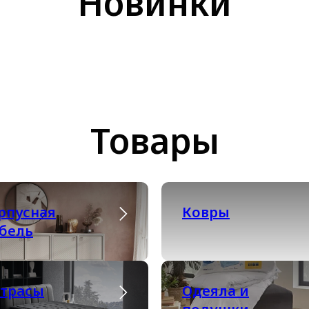
Новинки
Товары
рпусная
Ковры
бель
трасы
Одеяла и