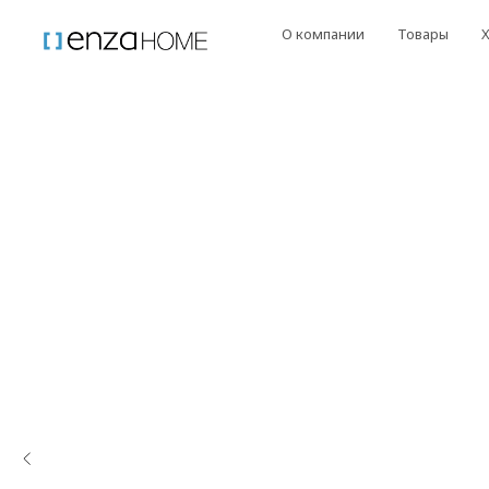
О компании
Товары
Коллекц
*Скидка 20% при 
в П