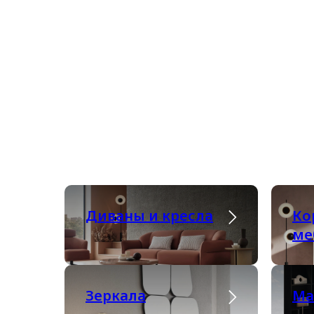
Диваны и кресла
Ко
ме
Зеркала
Ма