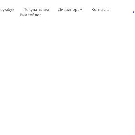
Хоумбук
Покупателям
Дизайнерам
Контакты
+
Видеоблог
ия ТЕРРА
покупке со склада
ерми*