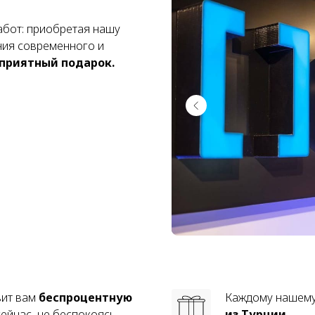
абот: приобретая нашу
ния современного и
 приятный подарок.
вит вам
беспроцентную
Каждому нашем
ейчас, не беспокоясь
из Турции.